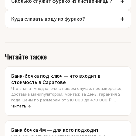
Сколько служит фурако из лиственницы?
Куда сливать воду из фурако?
Читайте также
Баня-бочка под ключ — что входит в
стоимость в Саратове
Что значит «под ключ» в нашем случае: производство,
доставка манипулятором, монтаж за день, гарантия 2
года. Цены по размерам от 210 000 до 470 000 ₽,
разбор «бочка vs квадро» — что чаще выбирают на
Читать →
самом деле.
Баня бочка 4м — для кого подходит
Баня-бочка длиной 4 метров: вместимость 3–4