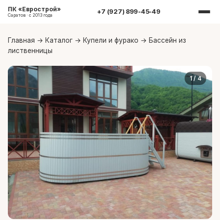
ПК «Еврострой»
+7 (927) 899-45-49
Саратов · с 2013 года
Главная
→
Каталог
→
Купели и фурако
→
Бассейн из
лиственницы
1
/ 4