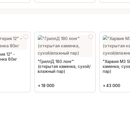
ия 12" -
нка 80кг
"ГриллД 180 лонг"
"Харвия M3 S
(открытая каменка, сухой/
каменка, сух
влажный пар)
пар)
+
18 000
+
43 000