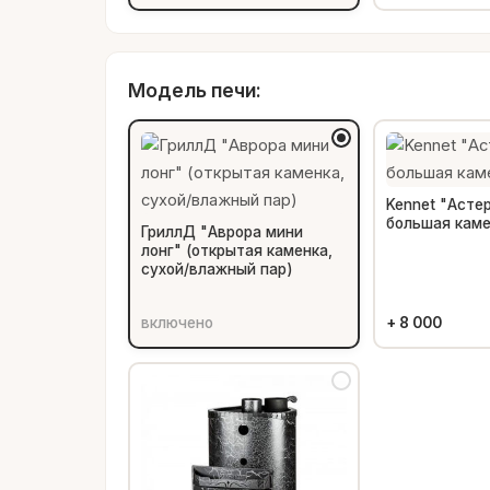
Модель печи:
Kennet "Астер
большая каме
ГриллД "Аврора мини
лонг" (открытая каменка,
сухой/влажный пар)
включено
+
8 000