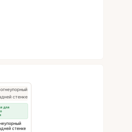
я для
го
я
гнеупорный
адней стенке