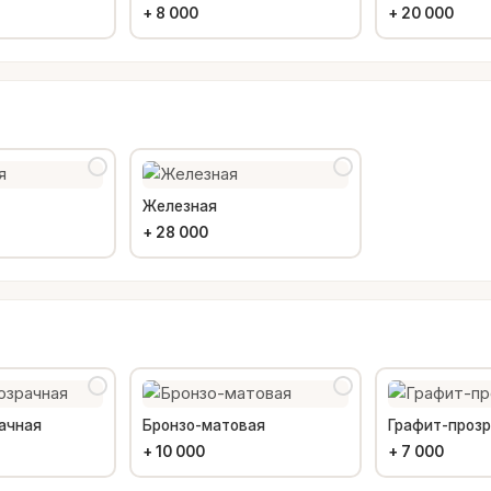
+
8 000
+
20 000
Железная
+
28 000
ачная
Бронзо-матовая
Графит-проз
+
10 000
+
7 000