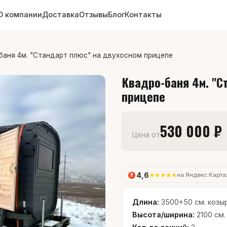
О компании
Доставка
Отзывы
Блог
Контакты
баня 4м. "Стандарт плюс" на двухосном прицепе
Квадро-баня 4м. "С
прицепе
530 000 ₽
Цена от
4,6
★
★
★
★
★
на Яндекс.Карта
Длина:
3500+50 см. козыр
Высота/ширина:
2100 см.