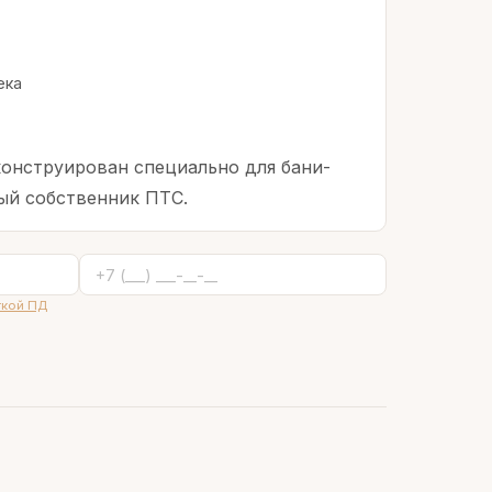
ека
онструирован специально для бани-
вый собственник ПТС.
ткой ПД