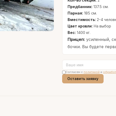
Кол-во секций:
2
Предбанник:
137.5 см.
Парная:
185 см.
Вместимость:
2-4 челов
Цвет кровли:
На выбор
Вес:
1400 кг.
Прицеп:
усиленный, ск
бочки. Вы будете пер
Согласен с
политикой
и
обрабо
Оставить заявку