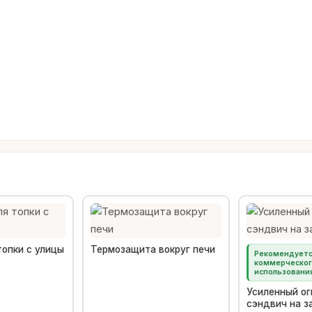
топки с улицы
Термозащита вокруг печи
Рекомендуетс
коммерческо
использовани
Усиленный о
сэндвич на з