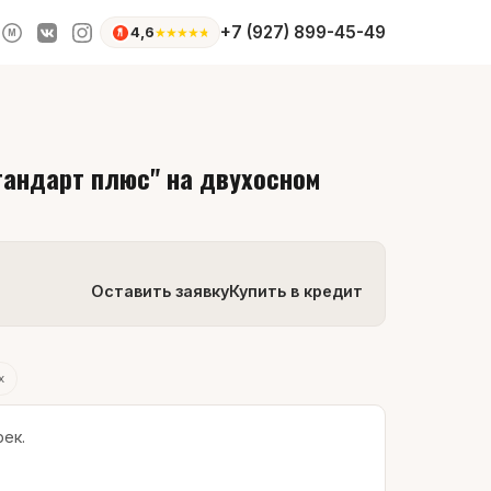
+7 (927) 899-45-49
4,6
★
★
★
★
★
M
тандарт плюс" на двухосном
Оставить заявку
Купить в кредит
х
ек.