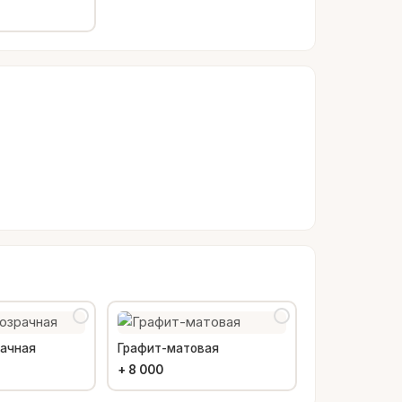
рачная
Графит-матовая
+
8 000