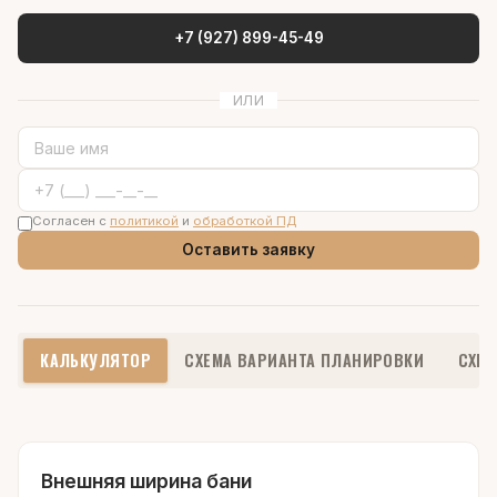
+7 (927) 899-45-49
ИЛИ
Согласен с
политикой
и
обработкой ПД
Оставить заявку
КАЛЬКУЛЯТОР
СХЕМА ВАРИАНТА ПЛАНИРОВКИ
СХЕМ
Внешняя ширина бани