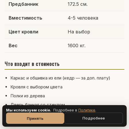
Предбанник
172.5 см.
Вместимость
4-5 человека
Цвет кровли
На выбор
Вес
1600 кг.
Что входит в стоимость
Каркас и обшивка из ели (кедр — за доп. плату)
Кровля с выбором цвета
Полки из дерева
Дверь банная со стеклом
Мы используем cookie.
Подробнее в
Политик
е
.
Печь с дымоходом и камнями
Подробнее
Принять
Доставка и сборка по Саратову и области