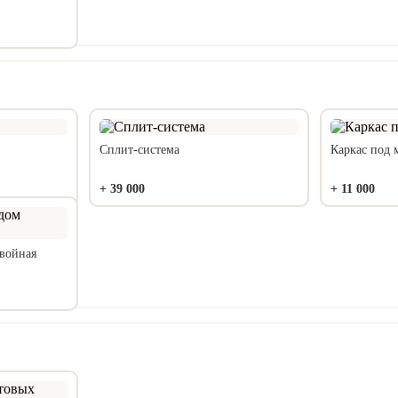
Сплит-система
Каркас под 
+
39 000
+
11 000
двойная