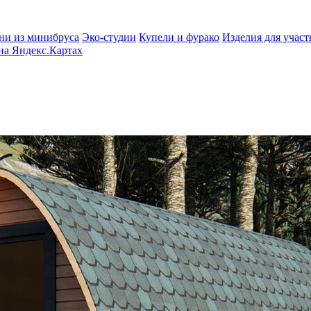
ни из минибруса
Эко-студии
Купели и фурако
Изделия для участ
на Яндекс.Картах