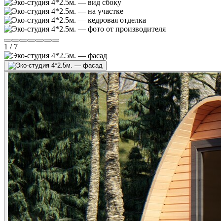
1
/ 7