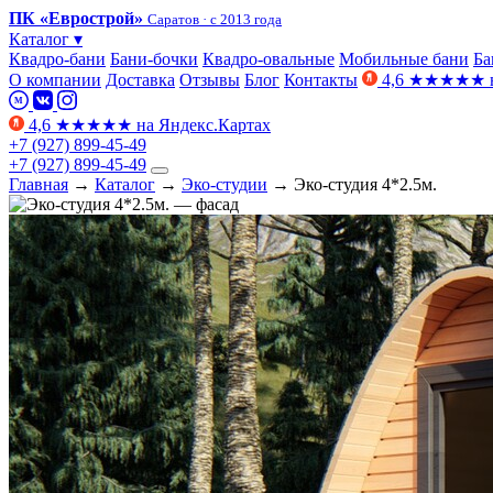
ПК «Еврострой»
Саратов · с 2013 года
Каталог
▾
Квадро-бани
Бани-бочки
Квадро-овальные
Мобильные бани
Ба
О компании
Доставка
Отзывы
Блог
Контакты
4,6
★
★
★
★
★
M
4,6
★
★
★
★
★
на Яндекс.Картах
+7 (927) 899-45-49
+7 (927) 899-45-49
Главная
→
Каталог
→
Эко-студии
→
Эко-студия 4*2.5м.