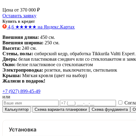
Цена от
370 000 ₽
Оставить заявку
Купить в кредит
4,6
★
★
★
★
★
на Яндекс.Картах
Внешняя длина:
450 см.
Внешняя ширина:
250 см.
Высота:
240 см.
Стены, полы:
сибирский кедр, обработка Tikkurila Valtti Exper
Дверь:
белая пластиковая сэндвич или со стеклопакетом и зам
Окно:
белое пластиковое со стеклопакетом
Электропроводка:
розетки, выключатели, светильник
Крыша:
Мягкая кровля (цвет на выбор)
Жалюзи в подарок!
+7 (927) 899-45-49
или
Согл
Калькулятор
Схема варианта планировки
Схема фундамента
О
Установка