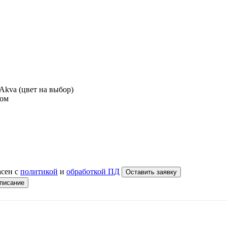
t Akva (цвет на выбор)
ком
асен с
политикой
и
обработкой ПД
Оставить заявку
писание