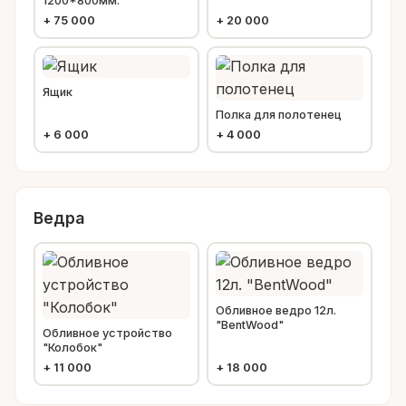
1200*800мм.
+
75 000
+
20 000
Ящик
Полка для полотенец
+
6 000
+
4 000
Ведра
Обливное ведро 12л.
"BentWood"
Обливное устройство
"Колобок"
+
11 000
+
18 000