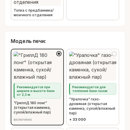
Топка с предбанника/
моечного отделения
Модель печи:
Рекомендуется при
Рекомендуется для
ширине и высоте бани
топления бани газом
от 2,3 м
"Уралочка" газо-
"ГриллД 180 лонг"
дровяная (открытая
(открытая каменка,
каменка, сухой/влажный
сухой/влажный пар)
пар)
включено
+
33 000