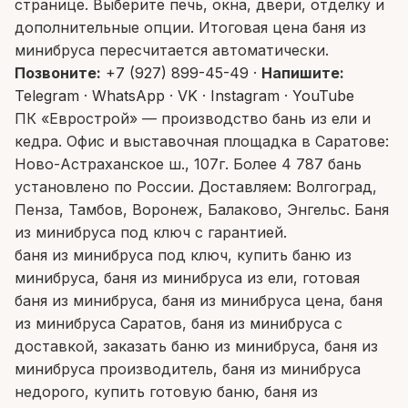
странице. Выберите печь, окна, двери, отделку и
дополнительные опции. Итоговая цена баня из
минибруса пересчитается автоматически.
Позвоните:
+7 (927) 899-45-49
·
Напишите:
Telegram
·
WhatsApp
·
VK
·
Instagram
·
YouTube
ПК «Еврострой» — производство бань из ели и
кедра. Офис и выставочная площадка в Саратове:
Ново-Астраханское ш., 107г. Более 4 787 бань
установлено по России. Доставляем: Волгоград,
Пенза, Тамбов, Воронеж, Балаково, Энгельс. Баня
из минибруса под ключ с гарантией.
баня из минибруса под ключ, купить баню из
минибруса, баня из минибруса из ели, готовая
баня из минибруса, баня из минибруса цена, баня
из минибруса Саратов, баня из минибруса с
доставкой, заказать баню из минибруса, баня из
минибруса производитель, баня из минибруса
недорого, купить готовую баню, баня из