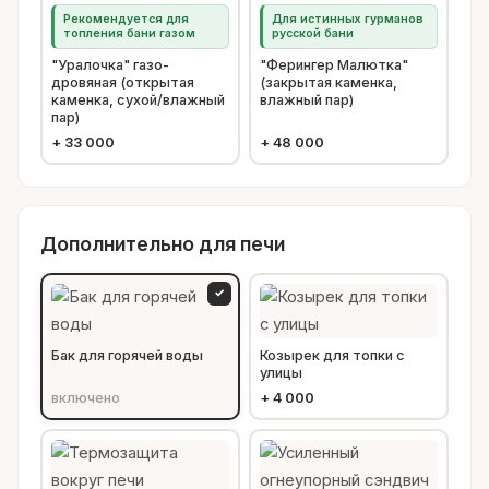
Рекомендуется для
Для истинных гурманов
топления бани газом
русской бани
"Уралочка" газо-
"Ферингер Малютка"
дровяная (открытая
(закрытая каменка,
каменка, сухой/влажный
влажный пар)
пар)
+
33 000
+
48 000
Дополнительно для печи
✓
Бак для горячей воды
Козырек для топки с
улицы
включено
+
4 000