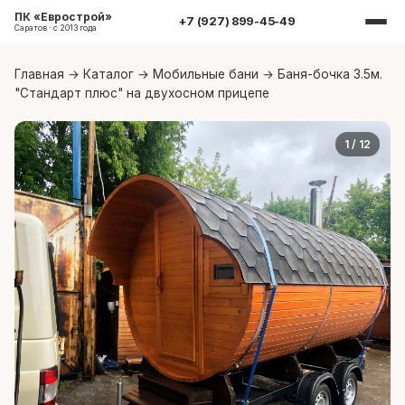
ПК «Еврострой»
+7 (927) 899-45-49
Саратов · с 2013 года
Главная
→
Каталог
→
Мобильные бани
→
Баня-бочка 3.5м.
"Стандарт плюс" на двухосном прицепе
1
/ 12