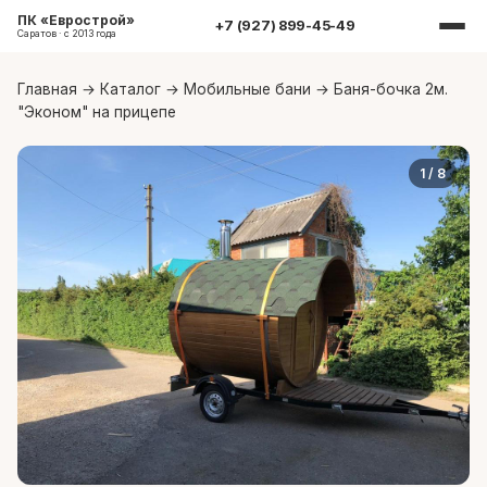
ПК «Еврострой»
+7 (927) 899-45-49
Саратов · с 2013 года
Главная
→
Каталог
→
Мобильные бани
→
Баня-бочка 2м.
"Эконом" на прицепе
1
/ 8