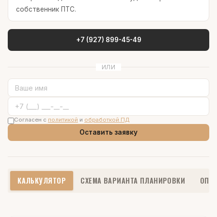
собственник ПТС.
+7 (927) 899-45-49
ИЛИ
Согласен с
политикой
и
обработкой ПД
Оставить заявку
КАЛЬКУЛЯТОР
СХЕМА ВАРИАНТА ПЛАНИРОВКИ
ОПИ