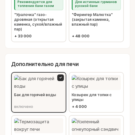
Рекомендуется для
Для истинных гурманов
топления бани газом
русской бани
"Уралочка" газо-
"Ферингер Малютка"
дровяная (открытая
(закрытая каменка,
каменка, сухой/влажный
влажный пар)
пар)
+
33 000
+
48 000
Дополнительно для печи
✓
Бак для горячей воды
Козырек для топки с
улицы
включено
+
4 000