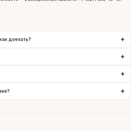
как доехать?
вке?