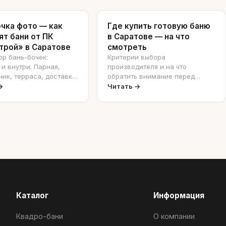
очка фото — как
Где купить готовую баню
ят бани от ПК
в Саратове — на что
трой» в Саратове
смотреть
р бань-бочек:
Критерии выбора
и внутри. Парная,
производителя и на что
ик, терраса, доставка.
обратить внимание перед
 фото от
покупкой.
→
Читать →
ителя.
Каталог
Информация
Квадро-бани
О компании