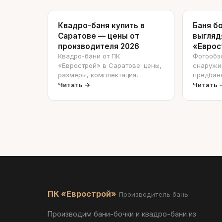
Квадро-баня купить в
Баня б
Саратове — цены от
выгляд
производителя 2026
«Еврос
Квадро-бани от ПК
Фотообзо
«Еврострой» в Саратове: цены,
снаружи 
размеры, комплектация,
предбанн
доставка. Первый
Реальные
Читать →
Читать 
производитель бань-бочек и
производ
квадро-бань в поволжье с 2013
года.
ПК «Еврострой»
Производитель бань
Производим бани-бочки и квадро-бани из