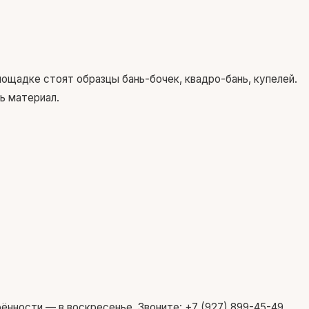
лощадке стоят образцы бань-бочек, квадро-бань, купелей.
ь материал.
рённости — в воскресенье. Звоните: +7 (927) 899-45-49.