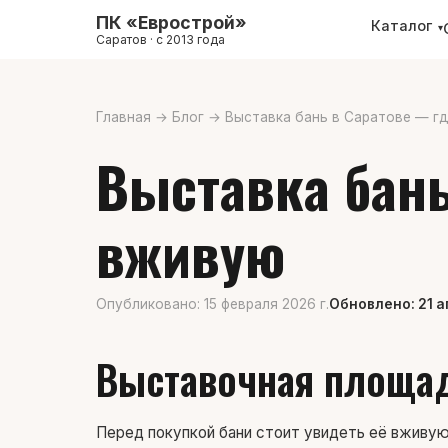
ПК «Еврострой»
Каталог
▾
Саратов · с 2013 года
Главная
→
Блог
→
Выставка бань в Саратове — г
Выставка бань
вживую
Опубликовано: 15 февраля 2026 г.
Обновлено: 21 а
Выставочная площад
Перед покупкой бани стоит увидеть её вживую