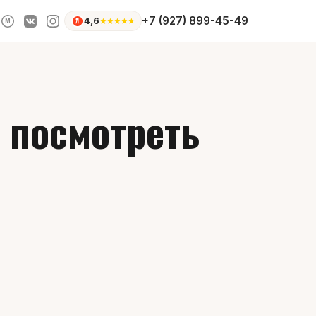
+7 (927) 899-45-49
4,6
★
★
★
★
★
M
 посмотреть