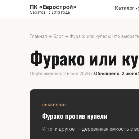
ПК «Еврострой»
Каталог
▾
Саратов · с 2013 года
Главная
→
Блог
→
Фурако или купель: что выбрат
Фурако или ку
Опубликовано: 2 июня 2026 г.
Обновлено: 2 июня 
СРАВНЕНИЕ
Фурако против купели
И то, и другое — деревянная ёмкость с во