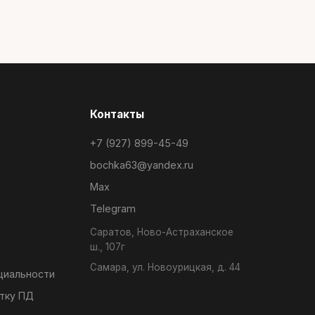
Контакты
+7 (927) 899-45-49
bochka63@yandex.ru
Max
Telegram
Саратов, Ново-Астраханское
ш., 107г
Самара, ул. Новоурицкая, д. 44
циальности
тку ПД