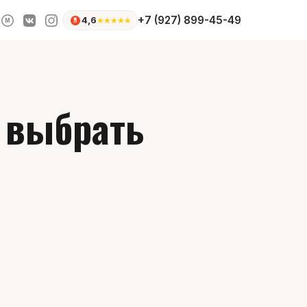
+7 (927) 899-45-49
4,6
★
★
★
★
★
M
о выбрать