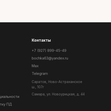
Контакты
+7 (927) 899-45-49
bochka63@yandex.ru
Max
Telegram
Саратов, Ново-Астраханское
ш., 107г
Самара, ул. Новоурицкая, д. 44
циальности
тку ПД