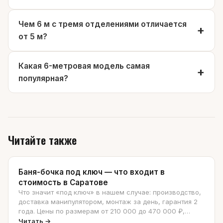
Чем 6 м с тремя отделениями отличается
от 5 м?
Какая 6-метровая модель самая
популярная?
Читайте также
Баня-бочка под ключ — что входит в
стоимость в Саратове
Что значит «под ключ» в нашем случае: производство,
доставка манипулятором, монтаж за день, гарантия 2
года. Цены по размерам от 210 000 до 470 000 ₽,
разбор «бочка vs квадро» — что чаще выбирают на
Читать →