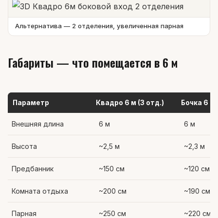
Альтернатива — 2 отделения, увеличенная парная
Габариты — что помещается в 6 м
Параметр
Квадро 6 м (3 отд.)
Бочка 6 м
Внешняя длина
6 м
6 м
Высота
~2,5 м
~2,3 м
Предбанник
~150 см
~120 см
Комната отдыха
~200 см
~190 см
Парная
~250 см
~220 см