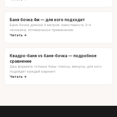
самом деле.
Баня бочка 4м — для кого подходит
Баня-бочка длиной 4 метров: вместимость 3–4
человека, оптимальное применение.
Читать →
Квадро-баня vs баня-бочка — подробное
сравнение
Два формата готовых бань: плюсы, минусы, для кого
подойдёт каждый вариант.
Читать →