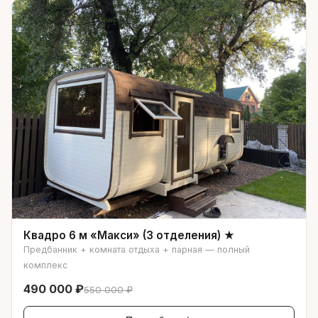
Квадро 6 м «Макси» (3 отделения) ★
Предбанник + комната отдыха + парная — полный
комплекс
490 000 ₽
550 000 ₽